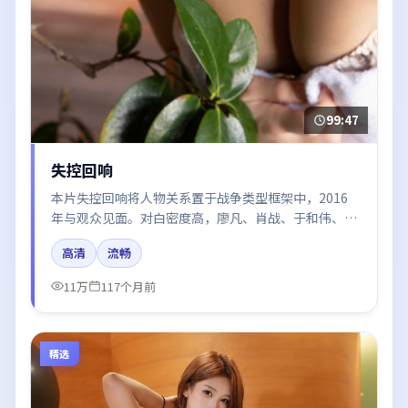
99:47
失控回响
本片失控回响将人物关系置于战争类型框架中，2016
年与观众见面。对白密度高，廖凡、肖战、于和伟、王
凯、赵丽颖的台词节奏值得关注；整体气质偏中国大陆
高清
流畅
都市与冷色调摄影。
11万
117个月前
精选