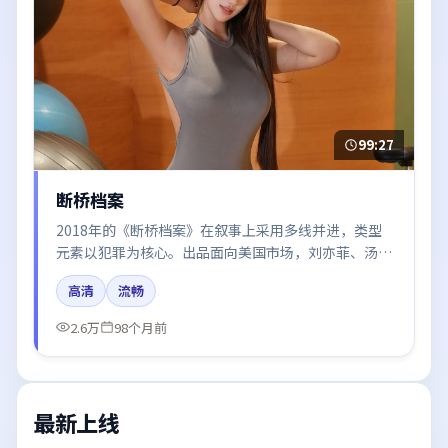
99:27
断桥档案
2018年的《断桥档案》在叙事上采用多线并进，类型
元素以犯罪为核心。出品面向美国市场，刘亦菲、汤
唯、易烊千玺、雷佳音、木村拓哉所饰角色推动关键反
高清
流畅
转，结尾留白引发讨论。
2.6万
98个月前
最新上线