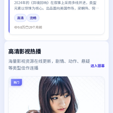
2024年的《异境回响》在叙事上采用多线并进，类型
元素以惊悚为核心。出品面向英国市场，梁朝伟、倪
妮、张译、刘亦菲所饰角色推动关键反转，结尾留白引
高清
流畅
发讨论。
9.8万
29个月前
高清影视热播
海量影视资源在线更新，剧情、动作、悬疑
进入银幕
等类型佳作连播
热门