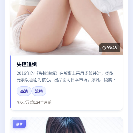
93:45
失控追缉
2016年的《失控追缉》在叙事上采用多线并进，类型
元素以喜剧为核心。出品面向日本市场，廖凡、段奕
宏、赵丽颖、周迅、于和伟所饰角色推动关键反转，结
高清
流畅
尾留白引发讨论。
5.7万
124个月前
最新