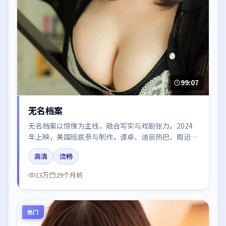
99:07
无名档案
无名档案以惊悚为主线，融合写实与戏剧张力。2024
年上映，美国班底参与制作，谭卓、迪丽热巴、周迅、
段奕宏在片中呈现细腻表演，影像风格统一，配乐与剪
高清
流畅
辑强化了情绪曲线。
13万
29个月前
热门