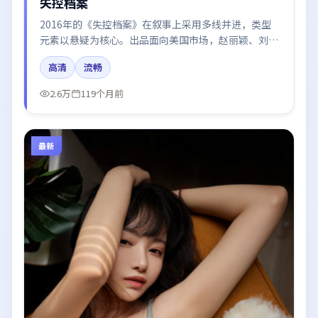
失控档案
2016年的《失控档案》在叙事上采用多线并进，类型
元素以悬疑为核心。出品面向美国市场，赵丽颖、刘亦
菲、秦海璐、章子怡所饰角色推动关键反转，结尾留白
高清
流畅
引发讨论。
2.6万
119个月前
最新