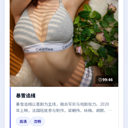
99:46
暴雪追缉
暴雪追缉以喜剧为主线，融合写实与戏剧张力。2020
年上映，法国班底参与制作，梁朝伟、咏梅、胡歌、易
烊千玺、张译在片中呈现细腻表演，影像风格统一，配
高清
流畅
乐与剪辑强化了情绪曲线。