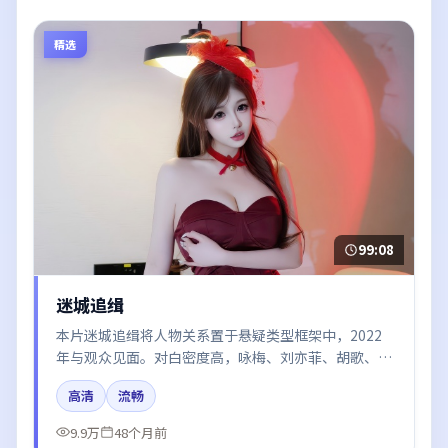
精选
99:08
迷城追缉
本片迷城追缉将人物关系置于悬疑类型框架中，2022
年与观众见面。对白密度高，咏梅、刘亦菲、胡歌、章
子怡、段奕宏的台词节奏值得关注；整体气质偏英国都
高清
流畅
市与冷色调摄影。
9.9万
48个月前