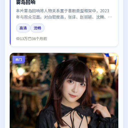
雾岛回响
本片雾岛回响将人物关系置于喜剧类型框架中，2023
年与观众见面。对白密度高，张译、赵丽颖、沈腾、廖
凡的台词节奏值得关注；整体气质偏中国大陆都市与冷
高清
流畅
色调摄影。
13万
36个月前
热门