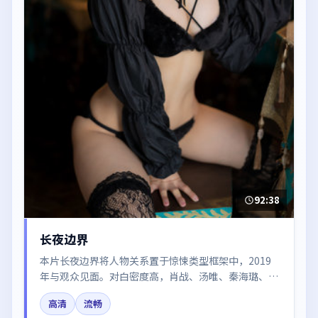
92:38
长夜边界
本片长夜边界将人物关系置于惊悚类型框架中，2019
年与观众见面。对白密度高，肖战、汤唯、秦海璐、于
和伟、朱一龙的台词节奏值得关注；整体气质偏英国都
高清
流畅
市与冷色调摄影。