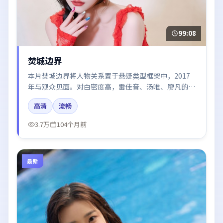
99:08
焚城边界
本片焚城边界将人物关系置于悬疑类型框架中，2017
年与观众见面。对白密度高，雷佳音、汤唯、廖凡的台
词节奏值得关注；整体气质偏法国都市与冷色调摄影。
高清
流畅
3.7万
104个月前
最新