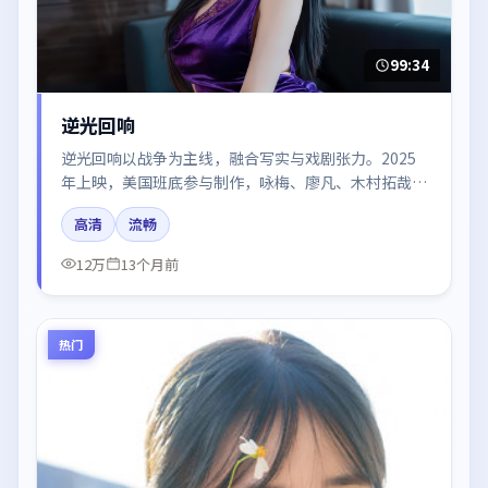
99:34
逆光回响
逆光回响以战争为主线，融合写实与戏剧张力。2025
年上映，美国班底参与制作，咏梅、廖凡、木村拓哉、
河正宇在片中呈现细腻表演，影像风格统一，配乐与剪
高清
流畅
辑强化了情绪曲线。
12万
13个月前
热门