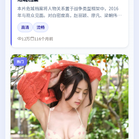
本片危城档案将人物关系置于战争类型框架中，2016
年与观众见面。对白密度高，赵丽颖、廖凡、梁朝伟、
咏梅、刘亦菲的台词节奏值得关注；整体气质偏日本都
高清
流畅
市与冷色调摄影。
12万
116个月前
热门