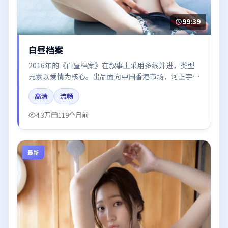
99:39
白昼档案
2016年的《白昼档案》在叙事上采用多线并进，类型
元素以爱情为核心。出品面向中国香港市场，河正宇、
张译、梁朝伟、肖战、咏梅所饰角色推动关键反转，结
高清
流畅
尾留白引发讨论。
4.3万
119个月前
最新