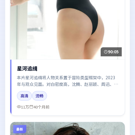
90:05
星河追缉
本片星河追缉将人物关系置于冒险类型框架中，2023
年与观众见面。对白密度高，沈腾、赵丽颖、周迅、白
宇的台词节奏值得关注；整体气质偏中国香港都市与冷
高清
流畅
色调摄影。
11万
40个月前
最新