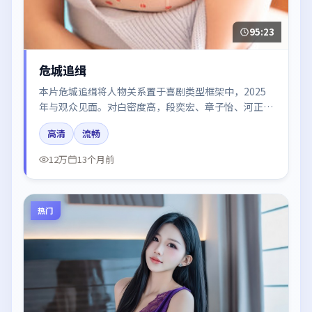
95:23
危城追缉
本片危城追缉将人物关系置于喜剧类型框架中，2025
年与观众见面。对白密度高，段奕宏、章子怡、河正
宇、雷佳音的台词节奏值得关注；整体气质偏泰国都市
高清
流畅
与冷色调摄影。
12万
13个月前
热门