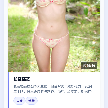
99:40
长夜档案
长夜档案以战争为主线，融合写实与戏剧张力。2024
年上映，日本班底参与制作，汤唯、段奕宏、周迅在片
中呈现细腻表演，影像风格统一，配乐与剪辑强化了情
高清
流畅
绪曲线。