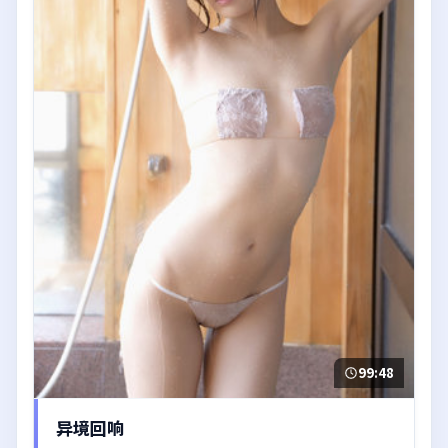
99:48
异境回响