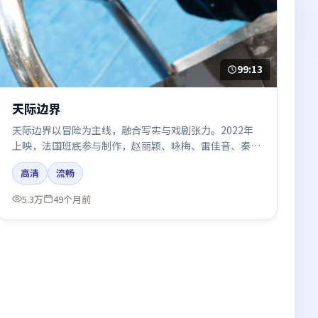
99:13
天际边界
天际边界以冒险为主线，融合写实与戏剧张力。2022年
上映，法国班底参与制作，赵丽颖、咏梅、雷佳音、秦海
璐在片中呈现细腻表演，影像风格统一，配乐与剪辑强化
高清
流畅
了情绪曲线。
5.3万
49个月前