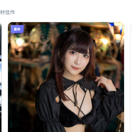
材佳作
最新