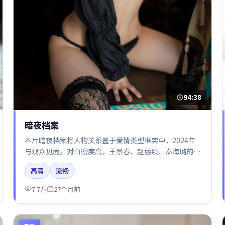
94:38
暗夜档案
本片暗夜档案将人物关系置于爱情类型框架中，2024年
与观众见面。对白密度高，王景春、赵丽颖、秦海璐的台
词节奏值得关注；整体气质偏美国都市与冷色调摄影。
高清
流畅
7.7万
27个月前