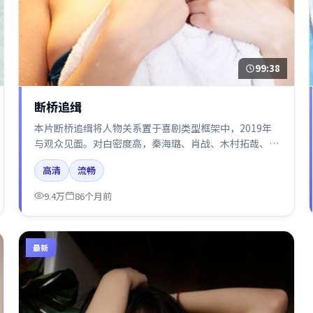
99:38
断桥追缉
本片断桥追缉将人物关系置于喜剧类型框架中，2019年
与观众见面。对白密度高，秦海璐、肖战、木村拓哉、易
烊千玺、张译的台词节奏值得关注；整体气质偏韩国都市
高清
流畅
与冷色调摄影。
9.4万
86个月前
最新