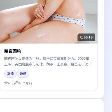
99:19
暗夜回响
暗夜回响以爱情为主线，融合写实与戏剧张力。2022年
上映，英国班底参与制作，胡歌、王景春、段奕宏、沈
腾、谭卓在片中呈现细腻表演，影像风格统一，配乐与剪
高清
流畅
辑强化了情绪曲线。
4.1万
49个月前