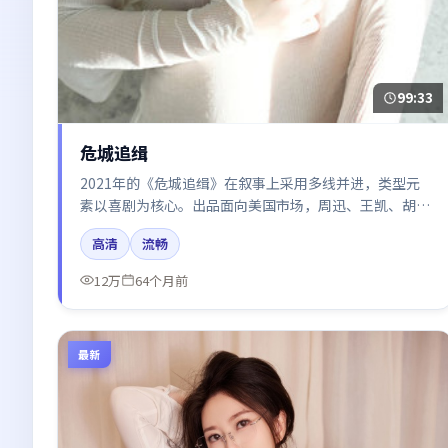
99:33
危城追缉
2021年的《危城追缉》在叙事上采用多线并进，类型元
素以喜剧为核心。出品面向美国市场，周迅、王凯、胡
歌、秦海璐所饰角色推动关键反转，结尾留白引发讨论。
高清
流畅
12万
64个月前
最新