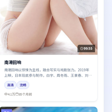
99:55
南港回响
南港回响以惊悚为主线，融合写实与戏剧张力。2019年
上映，日本班底参与制作，白宇、周冬雨、王景春、刘亦
菲在片中呈现细腻表演，影像风格统一，配乐与剪辑强化
高清
流畅
了情绪曲线。
4.1万
85个月前