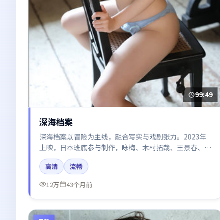
99:49
深海档案
深海档案以冒险为主线，融合写实与戏剧张力。2023年
上映，日本班底参与制作，咏梅、木村拓哉、王景春、倪
妮在片中呈现细腻表演，影像风格统一，配乐与剪辑强化
高清
流畅
了情绪曲线。
12万
43个月前