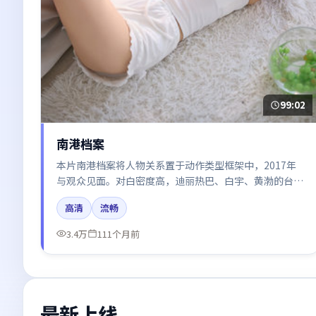
99:02
南港档案
本片南港档案将人物关系置于动作类型框架中，2017年
与观众见面。对白密度高，迪丽热巴、白宇、黄渤的台词
节奏值得关注；整体气质偏英国都市与冷色调摄影。
高清
流畅
3.4万
111个月前
最新上线