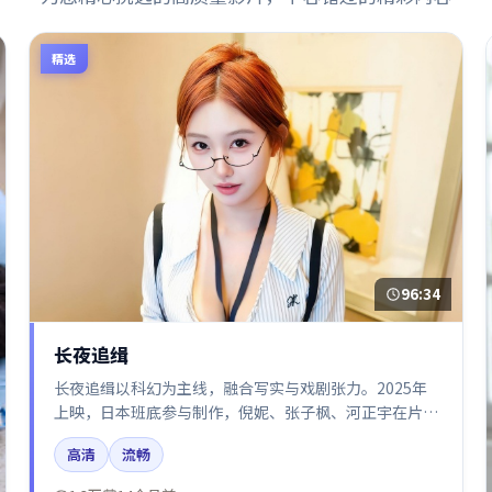
精选
96:34
长夜追缉
长夜追缉以科幻为主线，融合写实与戏剧张力。2025年
上映，日本班底参与制作，倪妮、张子枫、河正宇在片中
呈现细腻表演，影像风格统一，配乐与剪辑强化了情绪曲
高清
流畅
线。