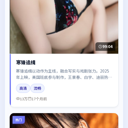
99:04
寒锋追缉
寒锋追缉以动作为主线，融合写实与戏剧张力。2025
年上映，美国班底参与制作，王景春、白宇、迪丽热
巴、张译在片中呈现细腻表演，影像风格统一，配乐与
高清
流畅
剪辑强化了情绪曲线。
13万
17个月前
热门