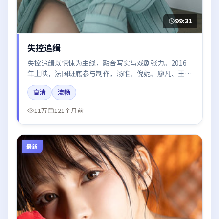
99:31
失控追缉
失控追缉以惊悚为主线，融合写实与戏剧张力。2016
年上映，法国班底参与制作，汤唯、倪妮、廖凡、王景
春、周迅在片中呈现细腻表演，影像风格统一，配乐与
高清
流畅
剪辑强化了情绪曲线。
11万
121个月前
最新