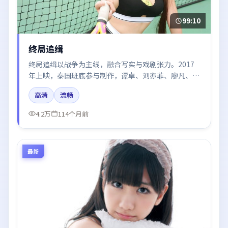
99:10
终局追缉
终局追缉以战争为主线，融合写实与戏剧张力。2017
年上映，泰国班底参与制作，谭卓、刘亦菲、廖凡、倪
妮在片中呈现细腻表演，影像风格统一，配乐与剪辑强
高清
流畅
化了情绪曲线。
4.2万
114个月前
最新