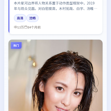
本片星河边界将人物关系置于动作类型框架中，2019
年与观众见面。对白密度高，木村拓哉、白宇、汤唯的
台词节奏值得关注；整体气质偏中国大陆都市与冷色调
高清
流畅
摄影。
13万
84个月前
热门