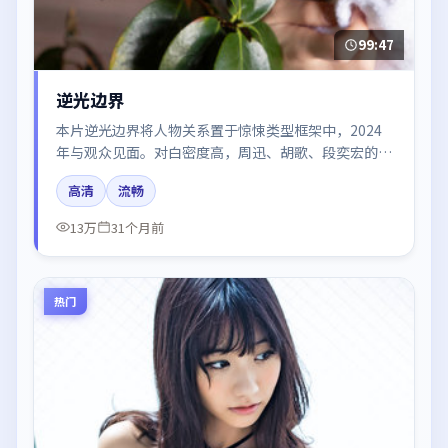
99:47
逆光边界
本片逆光边界将人物关系置于惊悚类型框架中，2024
年与观众见面。对白密度高，周迅、胡歌、段奕宏的台
词节奏值得关注；整体气质偏中国大陆都市与冷色调摄
高清
流畅
影。
13万
31个月前
热门