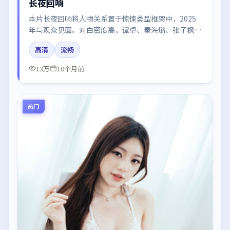
长夜回响
本片长夜回响将人物关系置于惊悚类型框架中，2025
年与观众见面。对白密度高，谭卓、秦海璐、张子枫、
王凯、肖战的台词节奏值得关注；整体气质偏中国大陆
高清
流畅
都市与冷色调摄影。
13万
10个月前
热门