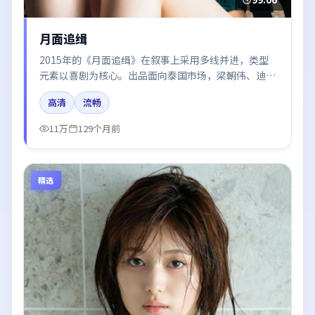
月面追缉
2015年的《月面追缉》在叙事上采用多线并进，类型
元素以喜剧为核心。出品面向泰国市场，梁朝伟、迪丽
热巴、赵丽颖、肖战所饰角色推动关键反转，结尾留白
高清
流畅
引发讨论。
11万
129个月前
精选