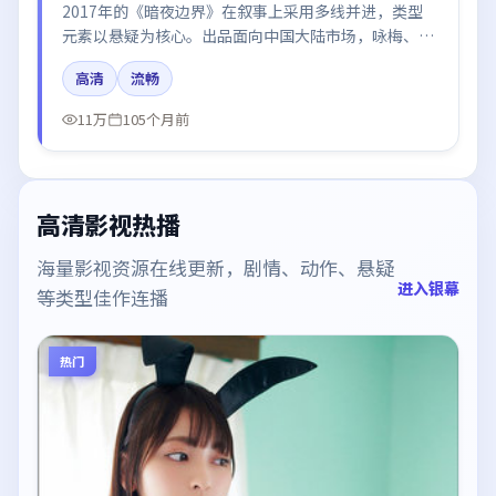
2017年的《暗夜边界》在叙事上采用多线并进，类型
元素以悬疑为核心。出品面向中国大陆市场，咏梅、胡
歌、段奕宏、刘亦菲所饰角色推动关键反转，结尾留白
高清
流畅
引发讨论。
11万
105个月前
高清影视热播
海量影视资源在线更新，剧情、动作、悬疑
进入银幕
等类型佳作连播
热门