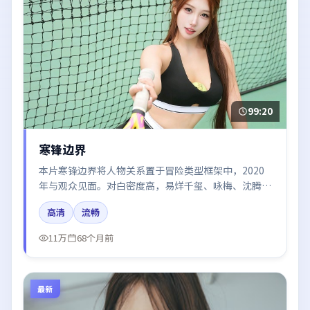
99:20
寒锋边界
本片寒锋边界将人物关系置于冒险类型框架中，2020
年与观众见面。对白密度高，易烊千玺、咏梅、沈腾、
白宇、雷佳音的台词节奏值得关注；整体气质偏中国大
高清
流畅
陆都市与冷色调摄影。
11万
68个月前
最新