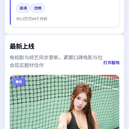
雨、河正宇、杨幂、谭卓所饰角色推动关键反转，结尾
高清
流畅
留白引发讨论。
12万
64个月前
最新上线
电视剧与综艺同步更新，紧跟口碑电影与社
打开剧场
会现实题材佳作
最新