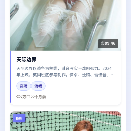
99:46
天际边界
天际边界以战争为主线，融合写实与戏剧张力。2024
年上映，英国班底参与制作，谭卓、沈腾、雷佳音、河
正宇在片中呈现细腻表演，影像风格统一，配乐与剪辑
高清
流畅
强化了情绪曲线。
7万
22个月前
最新