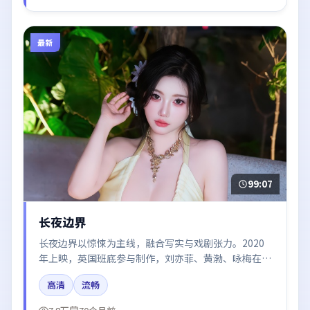
最新
99:07
长夜边界
长夜边界以惊悚为主线，融合写实与戏剧张力。2020
年上映，英国班底参与制作，刘亦菲、黄渤、咏梅在片
中呈现细腻表演，影像风格统一，配乐与剪辑强化了情
高清
流畅
绪曲线。