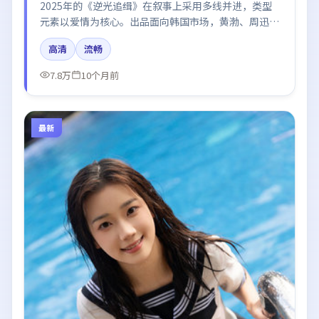
2025年的《逆光追缉》在叙事上采用多线并进，类型
元素以爱情为核心。出品面向韩国市场，黄渤、周迅、
杨幂、张译所饰角色推动关键反转，结尾留白引发讨
高清
流畅
论。
7.8万
10个月前
最新