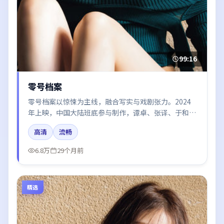
99:16
零号档案
零号档案以惊悚为主线，融合写实与戏剧张力。2024
年上映，中国大陆班底参与制作，谭卓、张译、于和
伟、胡歌在片中呈现细腻表演，影像风格统一，配乐与
高清
流畅
剪辑强化了情绪曲线。
6.8万
29个月前
精选