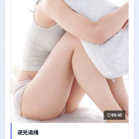
99:45
逆光追缉