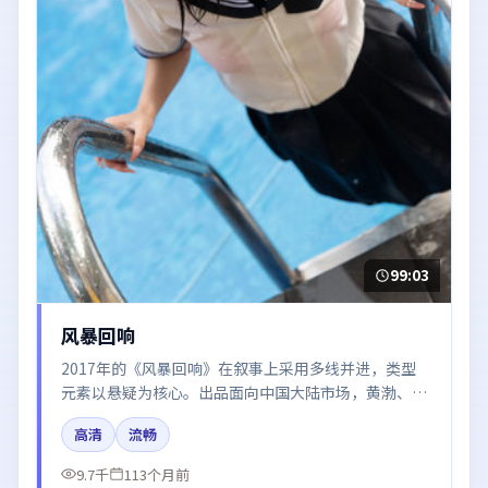
99:03
风暴回响
2017年的《风暴回响》在叙事上采用多线并进，类型
元素以悬疑为核心。出品面向中国大陆市场，黄渤、梁
朝伟、易烊千玺、雷佳音所饰角色推动关键反转，结尾
高清
流畅
留白引发讨论。
9.7千
113个月前