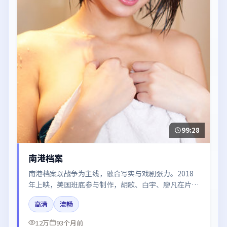
99:28
南港档案
南港档案以战争为主线，融合写实与戏剧张力。2018
年上映，美国班底参与制作，胡歌、白宇、廖凡在片中
呈现细腻表演，影像风格统一，配乐与剪辑强化了情绪
高清
流畅
曲线。
12万
93个月前