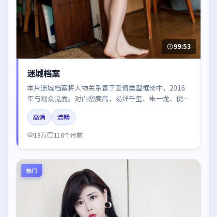
99:53
迷城档案
本片迷城档案将人物关系置于爱情类型框架中，2016
年与观众见面。对白密度高，易烊千玺、朱一龙、倪妮
的台词节奏值得关注；整体气质偏泰国都市与冷色调摄
高清
流畅
影。
13万
116个月前
热门