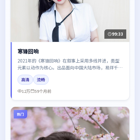
99:33
寒锋回响
2021年的《寒锋回响》在叙事上采用多线并进，类型
元素以动作为核心。出品面向中国大陆市场，易烊千
玺、杨幂、梁朝伟、咏梅所饰角色推动关键反转，结尾
高清
流畅
留白引发讨论。
12万
59个月前
热门