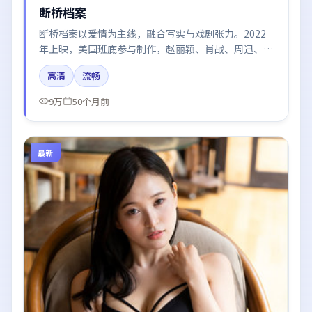
断桥档案
断桥档案以爱情为主线，融合写实与戏剧张力。2022
年上映，美国班底参与制作，赵丽颖、肖战、周迅、易
烊千玺、胡歌在片中呈现细腻表演，影像风格统一，配
高清
流畅
乐与剪辑强化了情绪曲线。
9万
50个月前
最新