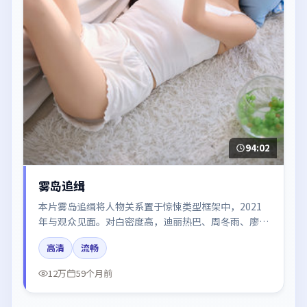
94:02
雾岛追缉
本片雾岛追缉将人物关系置于惊悚类型框架中，2021
年与观众见面。对白密度高，迪丽热巴、周冬雨、廖凡
的台词节奏值得关注；整体气质偏泰国都市与冷色调摄
高清
流畅
影。
12万
59个月前