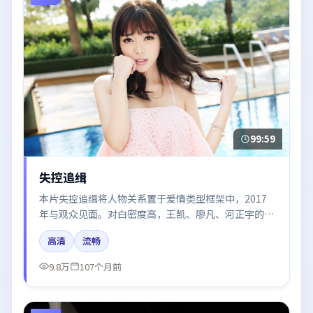
99:59
失控追缉
本片失控追缉将人物关系置于爱情类型框架中，2017
年与观众见面。对白密度高，王凯、廖凡、河正宇的台
词节奏值得关注；整体气质偏中国香港都市与冷色调摄
高清
流畅
影。
9.8万
107个月前