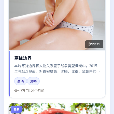
99:29
寒锋边界
本片寒锋边界将人物关系置于战争类型框架中，2015
年与观众见面。对白密度高，沈腾、谭卓、梁朝伟的台
词节奏值得关注；整体气质偏中国香港都市与冷色调摄
高清
流畅
影。
4.7万
129个月前
最新