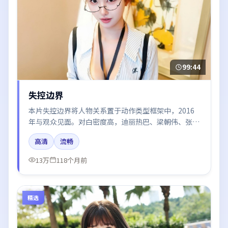
99:44
失控边界
本片失控边界将人物关系置于动作类型框架中，2016
年与观众见面。对白密度高，迪丽热巴、梁朝伟、张
译、刘亦菲的台词节奏值得关注；整体气质偏中国香港
高清
流畅
都市与冷色调摄影。
13万
118个月前
精选