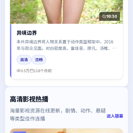
98:50
异境边界
本片异境边界将人物关系置于动作类型框架中，2016
年与观众见面。对白密度高，雷佳音、廖凡、汤唯、梁
朝伟、木村拓哉的台词节奏值得关注；整体气质偏美国
高清
流畅
都市与冷色调摄影。
3.5万
118个月前
高清影视热播
海量影视资源在线更新，剧情、动作、悬疑
进入银幕
等类型佳作连播