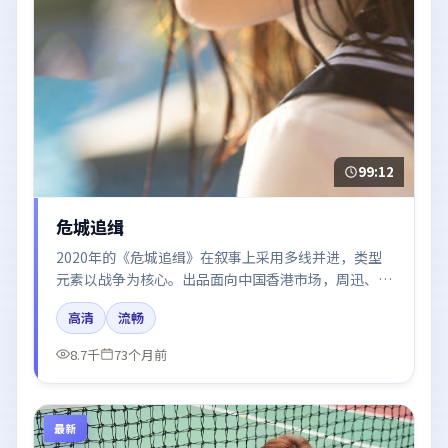
99:12
危城追缉
2020年的《危城追缉》在叙事上采用多线并进，类型
元素以战争为核心。出品面向中国香港市场，周迅、周
冬雨、章子怡所饰角色推动关键反转，结尾留白引发讨
高清
流畅
论。
8.7千
73个月前
最新