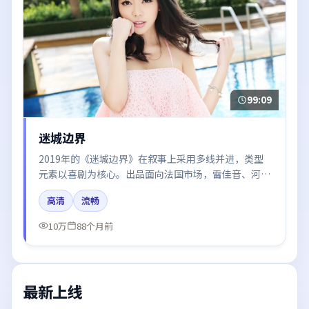
99:09
迷城边界
2019年的《迷城边界》在叙事上采用多线并进，类型
元素以喜剧为核心。出品面向法国市场，雷佳音、河正
宇、赵丽颖所饰角色推动关键反转，结尾留白引发讨
高清
流畅
论。
10万
88个月前
最新上线