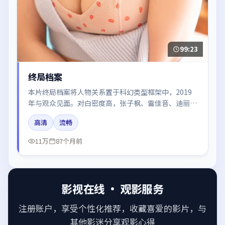
99:23
终局档案
本片终局档案将人物关系置于科幻类型框架中，2019
年与观众见面。对白密度高，张子枫、雷佳音、迪丽热
巴、梁朝伟的台词节奏值得关注；整体气质偏中国大陆
高清
流畅
都市与冷色调摄影。
11万
87个月前
影视在线 · 观影服务
注册账户，享受个性化推荐，收藏喜爱的影片，与
其他影迷分享观影心得