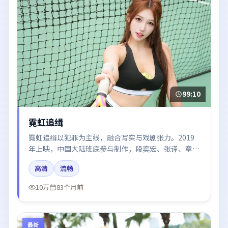
99:10
霓虹追缉
霓虹追缉以犯罪为主线，融合写实与戏剧张力。2019
年上映，中国大陆班底参与制作，段奕宏、张译、章子
怡、王景春在片中呈现细腻表演，影像风格统一，配乐
高清
流畅
与剪辑强化了情绪曲线。
10万
83个月前
最新