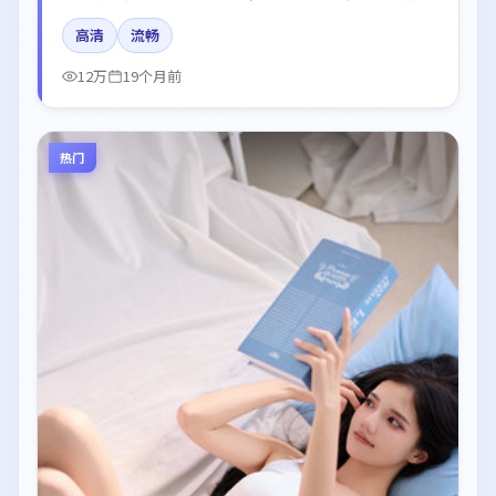
于和伟、杨幂的台词节奏值得关注；整体气质偏中国大
高清
流畅
陆都市与冷色调摄影。
12万
19个月前
热门