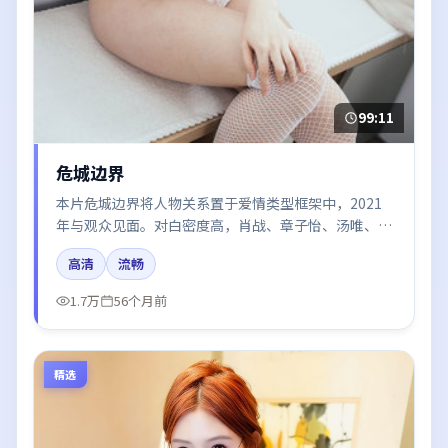
99:11
危城边界
本片危城边界将人物关系置于爱情类型框架中，2021
年与观众见面。对白密度高，肖战、章子怡、汤唯、刘
亦菲的台词节奏值得关注；整体气质偏韩国都市与冷色
高清
流畅
调摄影。
1.7万
56个月前
精选