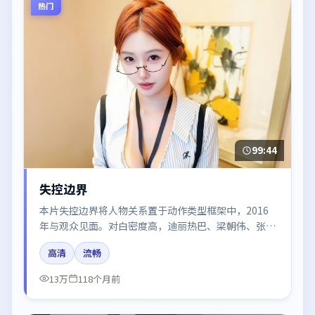
热门
99:44
失控边界
本片失控边界将人物关系置于动作类型框架中，2016
年与观众见面。对白密度高，迪丽热巴、梁朝伟、张
译、刘亦菲的台词节奏值得关注；整体气质偏中国香港
高清
流畅
都市与冷色调摄影。
13万
118个月前