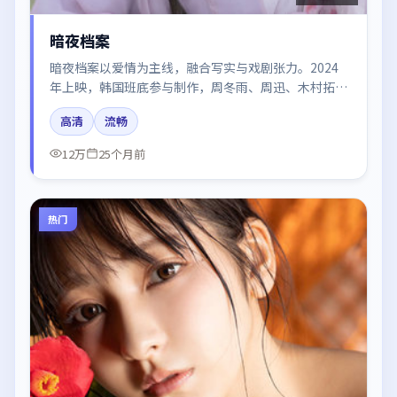
暗夜档案
暗夜档案以爱情为主线，融合写实与戏剧张力。2024
年上映，韩国班底参与制作，周冬雨、周迅、木村拓
哉、王景春、秦海璐在片中呈现细腻表演，影像风格统
高清
流畅
一，配乐与剪辑强化了情绪曲线。
12万
25个月前
热门