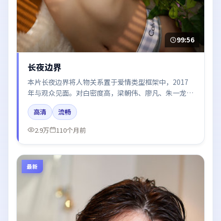
99:56
长夜边界
本片长夜边界将人物关系置于爱情类型框架中，2017
年与观众见面。对白密度高，梁朝伟、廖凡、朱一龙的
台词节奏值得关注；整体气质偏日本都市与冷色调摄
高清
流畅
影。
2.9万
110个月前
最新