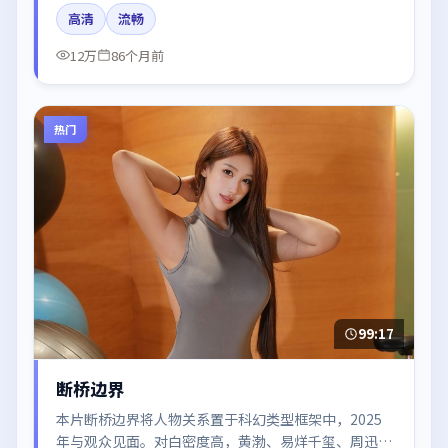
海璐的台词节奏值得关注；整体气质偏日本都市与冷色
高清
流畅
调摄影。
12万
86个月前
热门
99:17
断桥边界
本片断桥边界将人物关系置于科幻类型框架中，2025
年与观众见面。对白密度高，黄渤、易烊千玺、周迅、